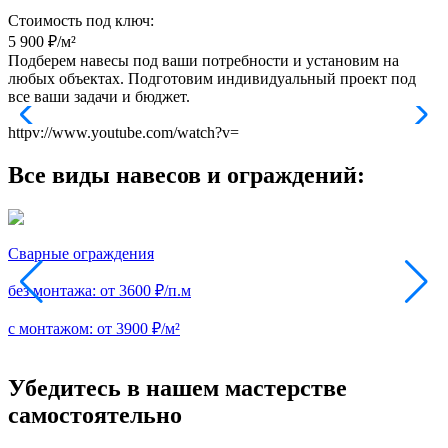
Стоимость под ключ:
5 900
₽/м²
Подберем навесы под ваши потребности и установим на
любых объектах. Подготовим индивидуальный проект под
все ваши задачи и бюджет.
httpv://www.youtube.com/watch?v=
Все виды навесов и ограждений:
Сварные ограждения
без монтажа:
от 3600 ₽/п.м
б
с монтажом:
от 3900 ₽/м²
с
Убедитесь в нашем мастерстве
самостоятельно