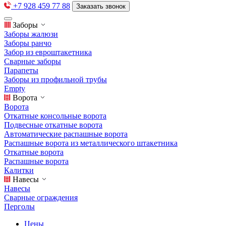
+7 928 459 77 88
Заказать звонок
Заборы
Заборы жалюзи
Заборы ранчо
Забор из евроштакетника
Сварные заборы
Парапеты
Заборы из профильной трубы
Empty
Ворота
Ворота
Откатные консольные ворота
Подвесные откатные ворота
Автоматические распашные ворота
Распашные ворота из металлического штакетника
Откатные ворота
Распашные ворота
Калитки
Навесы
Навесы
Сварные ограждения
Перголы
Цены