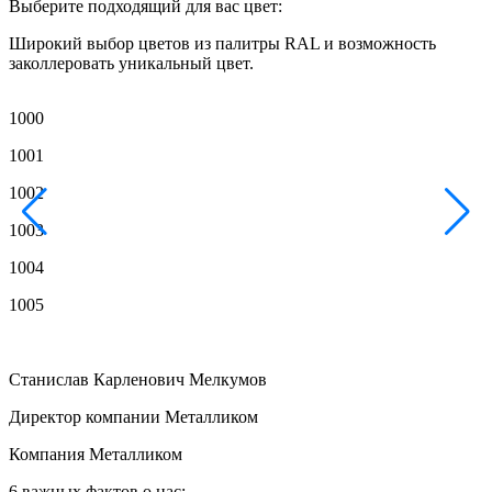
Выберите подходящий для вас цвет:
Широкий выбор цветов из палитры RAL и возможность
заколлеровать уникальный цвет.
1000
1
1001
1
1002
1
1003
1
1004
1
1005
1
Станислав Карленович Мелкумов
Директор компании Металликом
Компания Металликом
6 важных фактов о нас: