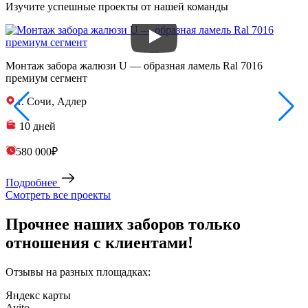
Изучите успешные проекты от нашей команды
Монтаж забора жалюзи U — образная ламель Ral 7016
З
премиум сегмент
п
г. Сочи, Адлер
10 дней
580 000₽
Подробнее
Смотреть все проекты
Прочнее наших заборов только
отношения с клиентами!
Отзывы на разных площадках:
Яндекс карты
Avito