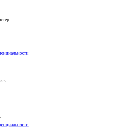
стер
денциальности
росы
денциальности