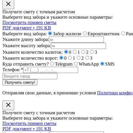
Получите смету с точным расчетом
Выберите вид забора и укажите основные параметры:
Посмотреть пример сметы
PDF документ • 191 KB
Выберите вид забора:
Забор жалюзи
Евроштакетник
Ра
Укажите длину забора:
Укажите высоту забора:
Укажите количество калиток:
0
1
2
3
Укажите количество ворот:
0
1
2
3
Куда отправить смету?
Telegram
WhatsApp
SMS
Телефон
*
Получить смету!
Отправляя свои данные, я принимаю условия
Политики конфи
Получите смету с точным расчетом
Выберите вид забора и укажите основные параметры:
Посмотреть пример сметы
PDF документ • 191 KB