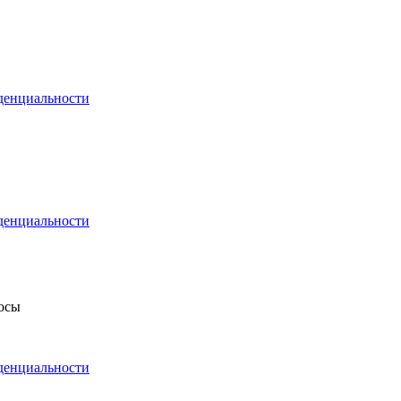
денциальности
денциальности
росы
денциальности