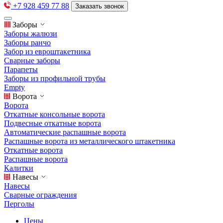
+7 928 459 77 88
Заказать звонок
Заборы
Заборы жалюзи
Заборы ранчо
Забор из евроштакетника
Сварные заборы
Парапеты
Заборы из профильной трубы
Empty
Ворота
Ворота
Откатные консольные ворота
Подвесные откатные ворота
Автоматические распашные ворота
Распашные ворота из металлического штакетника
Откатные ворота
Распашные ворота
Калитки
Навесы
Навесы
Сварные ограждения
Перголы
Цены