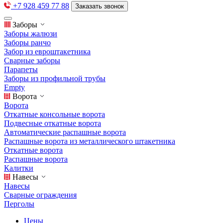
+7 928 459 77 88
Заказать звонок
Заборы
Заборы жалюзи
Заборы ранчо
Забор из евроштакетника
Сварные заборы
Парапеты
Заборы из профильной трубы
Empty
Ворота
Ворота
Откатные консольные ворота
Подвесные откатные ворота
Автоматические распашные ворота
Распашные ворота из металлического штакетника
Откатные ворота
Распашные ворота
Калитки
Навесы
Навесы
Сварные ограждения
Перголы
Цены