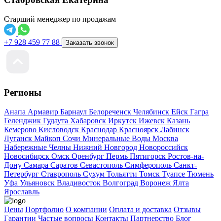
Старший менеджер по продажам
+7 928 459 77 88
Заказать звонок
Регионы
Анапа
Армавир
Барнаул
Белореченск
Челябинск
Ейск
Гагра
Геленджик
Гудаута
Хабаровск
Иркутск
Ижевск
Казань
Кемерово
Кисловодск
Краснодар
Красноярск
Лабинск
Луганск
Майкоп
Сочи
Минеральные Воды
Москва
Набережные Челны
Нижний Новгород
Новороссийск
Новосибирск
Омск
Оренбург
Пермь
Пятигорск
Ростов-на-
Дону
Самара
Саратов
Севастополь
Симферополь
Санкт-
Петербург
Ставрополь
Сухум
Тольятти
Томск
Туапсе
Тюмень
Уфа
Ульяновск
Владивосток
Волгоград
Воронеж
Ялта
Ярославль
Цены
Портфолио
О компании
Оплата и доставка
Отзывы
Гарантии
Частые вопросы
Контакты
Партнерство
Блог