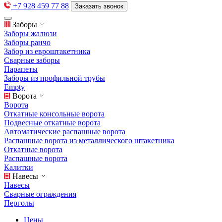
+7 928 459 77 88
Заказать звонок
Заборы
Заборы жалюзи
Заборы ранчо
Забор из евроштакетника
Сварные заборы
Парапеты
Заборы из профильной трубы
Empty
Ворота
Ворота
Откатные консольные ворота
Подвесные откатные ворота
Автоматические распашные ворота
Распашные ворота из металлического штакетника
Откатные ворота
Распашные ворота
Калитки
Навесы
Навесы
Сварные ограждения
Перголы
Цены