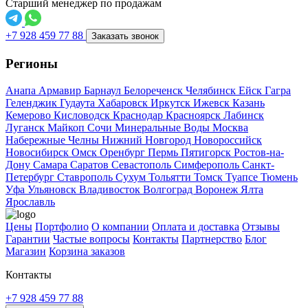
Старший менеджер по продажам
+7 928 459 77 88
Заказать звонок
Регионы
Анапа
Армавир
Барнаул
Белореченск
Челябинск
Ейск
Гагра
Геленджик
Гудаута
Хабаровск
Иркутск
Ижевск
Казань
Кемерово
Кисловодск
Краснодар
Красноярск
Лабинск
Луганск
Майкоп
Сочи
Минеральные Воды
Москва
Набережные Челны
Нижний Новгород
Новороссийск
Новосибирск
Омск
Оренбург
Пермь
Пятигорск
Ростов-на-
Дону
Самара
Саратов
Севастополь
Симферополь
Санкт-
Петербург
Ставрополь
Сухум
Тольятти
Томск
Туапсе
Тюмень
Уфа
Ульяновск
Владивосток
Волгоград
Воронеж
Ялта
Ярославль
Цены
Портфолио
О компании
Оплата и доставка
Отзывы
Гарантии
Частые вопросы
Контакты
Партнерство
Блог
Магазин
Корзина заказов
Контакты
+7 928 459 77 88