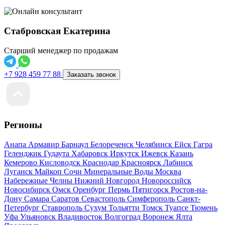
Стабровская Екатерина
Старший менеджер по продажам
+7 928 459 77 88
Заказать звонок
Регионы
Анапа
Армавир
Барнаул
Белореченск
Челябинск
Ейск
Гагра
Геленджик
Гудаута
Хабаровск
Иркутск
Ижевск
Казань
Кемерово
Кисловодск
Краснодар
Красноярск
Лабинск
Луганск
Майкоп
Сочи
Минеральные Воды
Москва
Набережные Челны
Нижний Новгород
Новороссийск
Новосибирск
Омск
Оренбург
Пермь
Пятигорск
Ростов-на-
Дону
Самара
Саратов
Севастополь
Симферополь
Санкт-
Петербург
Ставрополь
Сухум
Тольятти
Томск
Туапсе
Тюмень
Уфа
Ульяновск
Владивосток
Волгоград
Воронеж
Ялта