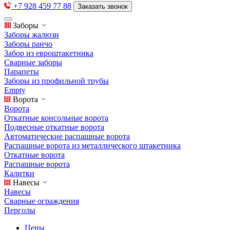
+7 928 459 77 88
Заказать звонок
Заборы
Заборы жалюзи
Заборы ранчо
Забор из евроштакетника
Сварные заборы
Парапеты
Заборы из профильной трубы
Empty
Ворота
Ворота
Откатные консольные ворота
Подвесные откатные ворота
Автоматические распашные ворота
Распашные ворота из металлического штакетника
Откатные ворота
Распашные ворота
Калитки
Навесы
Навесы
Сварные ограждения
Перголы
Цены