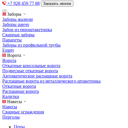
+7 928 459 77 88
Заказать звонок
Заборы
Заборы жалюзи
Заборы ранчо
Забор из евроштакетника
Сварные заборы
Парапеты
Заборы из профильной трубы
Empty
Ворота
Ворота
Откатные консольные ворота
Подвесные откатные ворота
Автоматические распашные ворота
Распашные ворота из металлического штакетника
Откатные ворота
Распашные ворота
Калитки
Навесы
Навесы
Сварные ограждения
Перголы
Цены