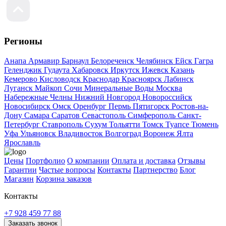
Регионы
Анапа
Армавир
Барнаул
Белореченск
Челябинск
Ейск
Гагра
Геленджик
Гудаута
Хабаровск
Иркутск
Ижевск
Казань
Кемерово
Кисловодск
Краснодар
Красноярск
Лабинск
Луганск
Майкоп
Сочи
Минеральные Воды
Москва
Набережные Челны
Нижний Новгород
Новороссийск
Новосибирск
Омск
Оренбург
Пермь
Пятигорск
Ростов-на-
Дону
Самара
Саратов
Севастополь
Симферополь
Санкт-
Петербург
Ставрополь
Сухум
Тольятти
Томск
Туапсе
Тюмень
Уфа
Ульяновск
Владивосток
Волгоград
Воронеж
Ялта
Ярославль
Цены
Портфолио
О компании
Оплата и доставка
Отзывы
Гарантии
Частые вопросы
Контакты
Партнерство
Блог
Магазин
Корзина заказов
Контакты
+7 928 459 77 88
Заказать звонок