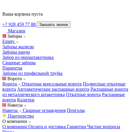
Ваша корзина пуста
+7 928 459 77 88
Заказать звонок
Магазин
Заборы
Empty
Заборы жалюзи
Заборы ранчо
Забор из евроштакетника
Сварные заборы
Парапеты
Заборы из профильной трубы
Ворота
Ворота
Откатные консольные ворота
Подвесные откатные
ворота
Автоматические распашные ворота
Распашные ворота
из металлического штакетника
Откатные ворота
Распашные
ворота
Калитки
Навесы
Навесы
Сварные ограждения
Перголы
Партнерство
О компании
О компании
Оплата и доставка
Гарантии
Частые вопросы
Цены