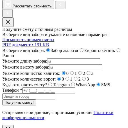
Рассчитать стоимость
Получите смету с точным расчетом
Выберите вид забора и укажите основные параметры:
Посмотреть пример сметы
PDF документ • 191 KB
Выберите вид забора:
Забор жалюзи
Евроштакетник
Ранчо
Укажите длину забора:
Укажите высоту забора:
Укажите количество калиток:
0
1
2
3
Укажите количество ворот:
0
1
2
3
Куда отправить смету?
Telegram
WhatsApp
SMS
Телефон
*
Получить смету!
Отправляя свои данные, я принимаю условия
Политики
конфиденциальности