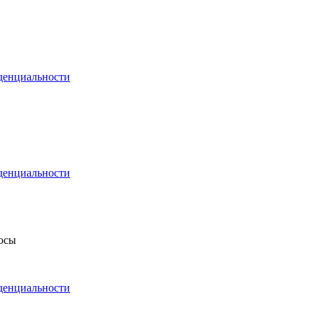
денциальности
денциальности
росы
денциальности