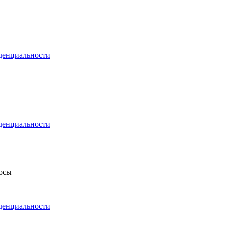
денциальности
денциальности
росы
денциальности