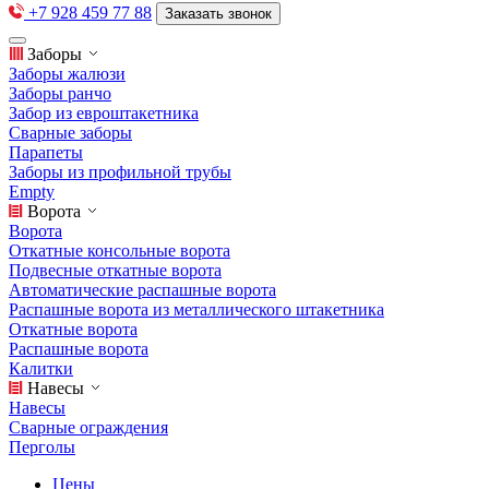
+7 928 459 77 88
Заказать звонок
Заборы
Заборы жалюзи
Заборы ранчо
Забор из евроштакетника
Сварные заборы
Парапеты
Заборы из профильной трубы
Empty
Ворота
Ворота
Откатные консольные ворота
Подвесные откатные ворота
Автоматические распашные ворота
Распашные ворота из металлического штакетника
Откатные ворота
Распашные ворота
Калитки
Навесы
Навесы
Сварные ограждения
Перголы
Цены