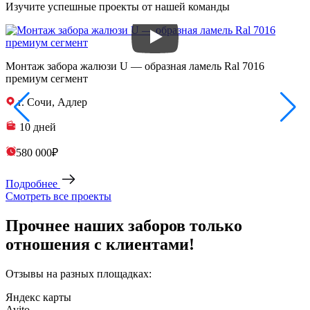
Изучите успешные проекты от нашей команды
Монтаж забора жалюзи U — образная ламель Ral 7016
З
премиум сегмент
п
г. Сочи, Адлер
10 дней
580 000₽
Подробнее
Смотреть все проекты
Прочнее наших заборов только
отношения с клиентами!
Отзывы на разных площадках:
Яндекс карты
Avito