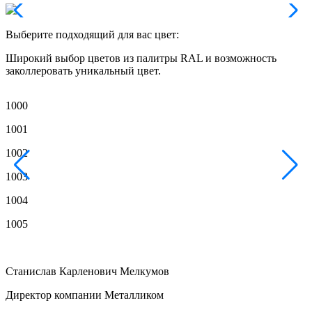
Выберите подходящий для вас цвет:
Широкий выбор цветов из палитры RAL и возможность
заколлеровать уникальный цвет.
1000
1
1001
1
1002
1
1003
1
1004
1
1005
1
Станислав Карленович Мелкумов
Директор компании Металликом