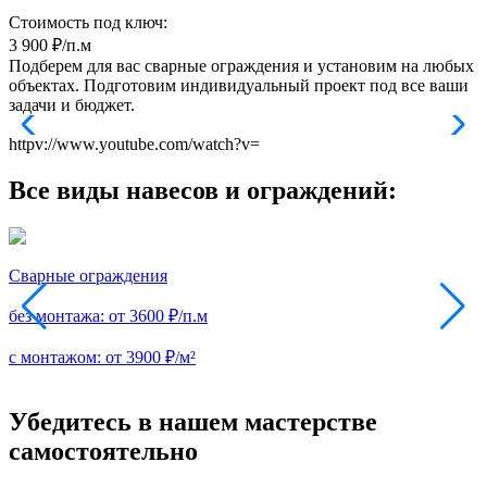
Стоимость под ключ:
3 900
₽/п.м
Подберем для вас сварные ограждения и установим на любых
объектах. Подготовим индивидуальный проект под все ваши
задачи и бюджет.
httpv://www.youtube.com/watch?v=
Все виды навесов и ограждений:
Сварные ограждения
без монтажа:
от 3600 ₽/п.м
б
с монтажом:
от 3900 ₽/м²
с
Убедитесь в нашем мастерстве
самостоятельно