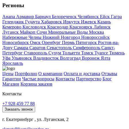
Регионы
Анапа
Армавир
Барнаул
Белореченск
Челябинск
Ейск
Гагра
Геленджик
Гудаута
Хабаровск
Иркутск
Ижевск
Казань
Кемерово
Кисловодск
Краснодар
Красноярск
Лабинск
Луганск
Майкоп
Сочи
Минеральные Воды
Москва
Набережные Челны
Нижний Новгород
Новороссийск
Новосибирск
Омск
Оренбург
Пермь
Пятигорск
Ростов-на-
Дону
Самара
Саратов
Севастополь
Симферополь
Санкт-
Петербург
Ставрополь
Сухум
Тольятти
Томск
Туапсе
Тюмень
Уфа
Ульяновск
Владивосток
Волгоград
Воронеж
Ялта
Ярославль
Цены
Портфолио
О компании
Оплата и доставка
Отзывы
Гарантии
Частые вопросы
Контакты
Партнерство
Блог
Магазин
Корзина заказов
Контакты
+7 928 459 77 88
Заказать звонок
г. Екатеринбург , ул. Луганская, 2