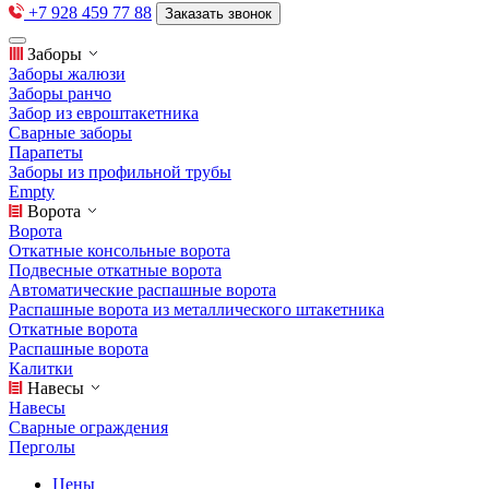
+7 928 459 77 88
Заказать звонок
Заборы
Заборы жалюзи
Заборы ранчо
Забор из евроштакетника
Сварные заборы
Парапеты
Заборы из профильной трубы
Empty
Ворота
Ворота
Откатные консольные ворота
Подвесные откатные ворота
Автоматические распашные ворота
Распашные ворота из металлического штакетника
Откатные ворота
Распашные ворота
Калитки
Навесы
Навесы
Сварные ограждения
Перголы
Цены