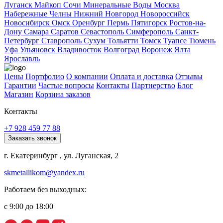
Луганск
Майкоп
Сочи
Минеральные Воды
Москва
Набережные Челны
Нижний Новгород
Новороссийск
Новосибирск
Омск
Оренбург
Пермь
Пятигорск
Ростов-на-
Дону
Самара
Саратов
Севастополь
Симферополь
Санкт-
Петербург
Ставрополь
Сухум
Тольятти
Томск
Туапсе
Тюмень
Уфа
Ульяновск
Владивосток
Волгоград
Воронеж
Ялта
Ярославль
Цены
Портфолио
О компании
Оплата и доставка
Отзывы
Гарантии
Частые вопросы
Контакты
Партнерство
Блог
Магазин
Корзина заказов
Контакты
+7 928 459 77 88
Заказать звонок
г. Екатеринбург , ул. Луганская, 2
skmetallikom@yandex.ru
Работаем без выходных:
с 9:00 до 18:00