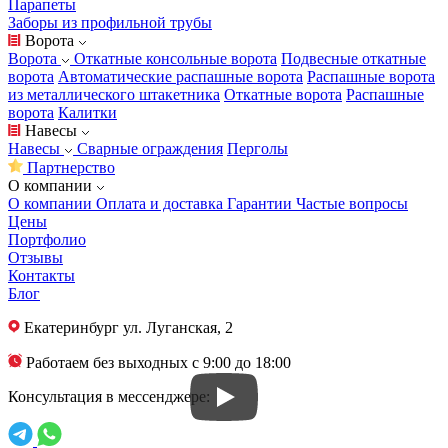
Парапеты
Заборы из профильной трубы
Ворота
Ворота
Откатные консольные ворота
Подвесные откатные
ворота
Автоматические распашные ворота
Распашные ворота
из металлического штакетника
Откатные ворота
Распашные
ворота
Калитки
Навесы
Навесы
Сварные ограждения
Перголы
Партнерство
О компании
О компании
Оплата и доставка
Гарантии
Частые вопросы
Цены
Портфолио
Отзывы
Контакты
Блог
Екатеринбург
ул. Луганская, 2
Работаем без выходных с 9:00 до 18:00
Консультация в мессенджере: