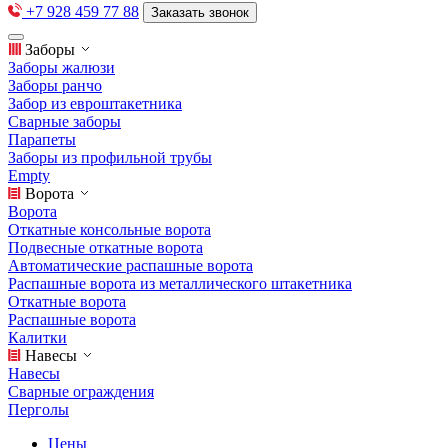
+7 928 459 77 88
Заказать звонок
Заборы
Заборы жалюзи
Заборы ранчо
Забор из евроштакетника
Сварные заборы
Парапеты
Заборы из профильной трубы
Empty
Ворота
Ворота
Откатные консольные ворота
Подвесные откатные ворота
Автоматические распашные ворота
Распашные ворота из металлического штакетника
Откатные ворота
Распашные ворота
Калитки
Навесы
Навесы
Сварные ограждения
Перголы
Цены