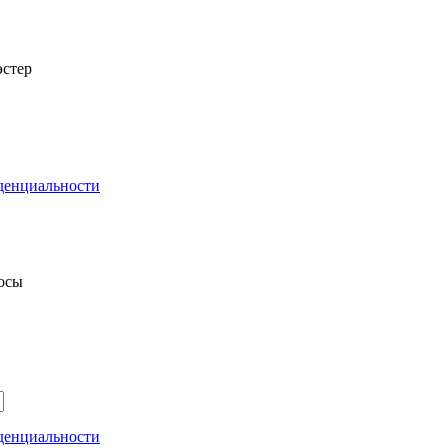
стер
денциальности
росы
денциальности