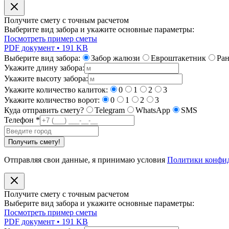
Получите смету с точным расчетом
Выберите вид забора и укажите основные параметры:
Посмотреть пример сметы
PDF документ • 191 KB
Выберите вид забора:
Забор жалюзи
Евроштакетник
Ра
Укажите длину забора:
Укажите высоту забора:
Укажите количество калиток:
0
1
2
3
Укажите количество ворот:
0
1
2
3
Куда отправить смету?
Telegram
WhatsApp
SMS
Телефон
*
Получить смету!
Отправляя свои данные, я принимаю условия
Политики конфи
Получите смету с точным расчетом
Выберите вид забора и укажите основные параметры:
Посмотреть пример сметы
PDF документ • 191 KB