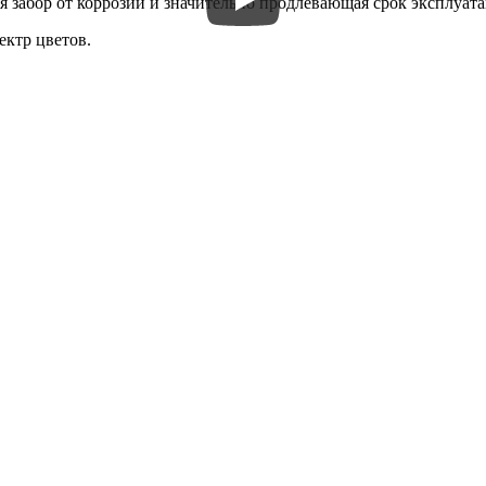
забор от коррозии и значительно продлевающая срок эксплуата
ктр цветов.