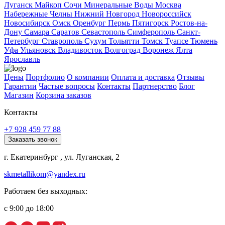
Луганск
Майкоп
Сочи
Минеральные Воды
Москва
Набережные Челны
Нижний Новгород
Новороссийск
Новосибирск
Омск
Оренбург
Пермь
Пятигорск
Ростов-на-
Дону
Самара
Саратов
Севастополь
Симферополь
Санкт-
Петербург
Ставрополь
Сухум
Тольятти
Томск
Туапсе
Тюмень
Уфа
Ульяновск
Владивосток
Волгоград
Воронеж
Ялта
Ярославль
Цены
Портфолио
О компании
Оплата и доставка
Отзывы
Гарантии
Частые вопросы
Контакты
Партнерство
Блог
Магазин
Корзина заказов
Контакты
+7 928 459 77 88
Заказать звонок
г. Екатеринбург , ул. Луганская, 2
skmetallikom@yandex.ru
Работаем без выходных:
с 9:00 до 18:00