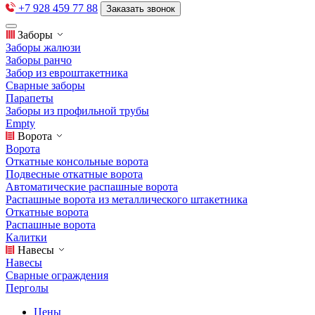
+7 928 459 77 88
Заказать звонок
Заборы
Заборы жалюзи
Заборы ранчо
Забор из евроштакетника
Сварные заборы
Парапеты
Заборы из профильной трубы
Empty
Ворота
Ворота
Откатные консольные ворота
Подвесные откатные ворота
Автоматические распашные ворота
Распашные ворота из металлического штакетника
Откатные ворота
Распашные ворота
Калитки
Навесы
Навесы
Сварные ограждения
Перголы
Цены