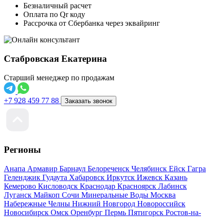
Безналичный расчет
Оплата по Qr коду
Рассрочка от Сбербанка через эквайринг
Стабровская Екатерина
Старший менеджер по продажам
+7 928 459 77 88
Заказать звонок
Регионы
Анапа
Армавир
Барнаул
Белореченск
Челябинск
Ейск
Гагра
Геленджик
Гудаута
Хабаровск
Иркутск
Ижевск
Казань
Кемерово
Кисловодск
Краснодар
Красноярск
Лабинск
Луганск
Майкоп
Сочи
Минеральные Воды
Москва
Набережные Челны
Нижний Новгород
Новороссийск
Новосибирск
Омск
Оренбург
Пермь
Пятигорск
Ростов-на-