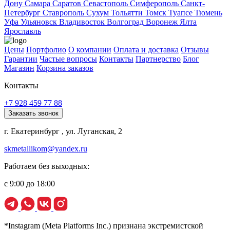
Дону
Самара
Саратов
Севастополь
Симферополь
Санкт-
Петербург
Ставрополь
Сухум
Тольятти
Томск
Туапсе
Тюмень
Уфа
Ульяновск
Владивосток
Волгоград
Воронеж
Ялта
Ярославль
Цены
Портфолио
О компании
Оплата и доставка
Отзывы
Гарантии
Частые вопросы
Контакты
Партнерство
Блог
Магазин
Корзина заказов
Контакты
+7 928 459 77 88
Заказать звонок
г. Екатеринбург , ул. Луганская, 2
skmetallikom@yandex.ru
Работаем без выходных:
с 9:00 до 18:00
*Instagram (Meta Platforms Inc.) признана экстремистской