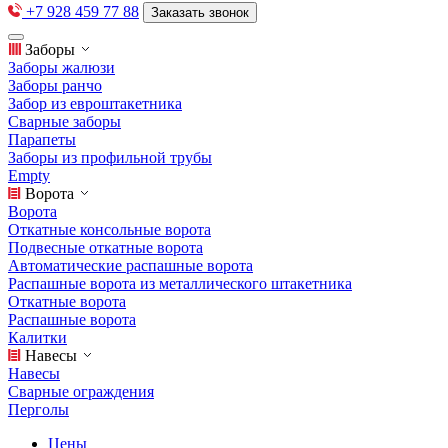
+7 928 459 77 88
Заказать звонок
Заборы
Заборы жалюзи
Заборы ранчо
Забор из евроштакетника
Сварные заборы
Парапеты
Заборы из профильной трубы
Empty
Ворота
Ворота
Откатные консольные ворота
Подвесные откатные ворота
Автоматические распашные ворота
Распашные ворота из металлического штакетника
Откатные ворота
Распашные ворота
Калитки
Навесы
Навесы
Сварные ограждения
Перголы
Цены