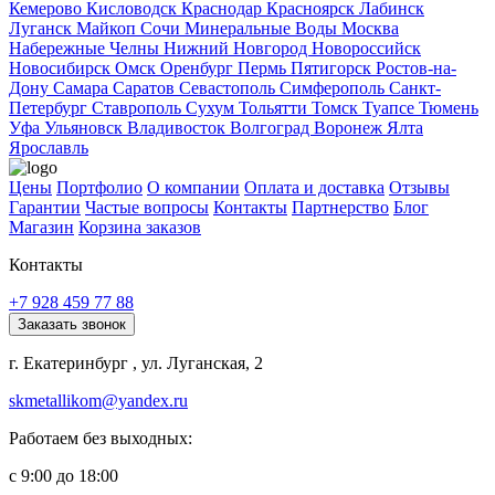
Кемерово
Кисловодск
Краснодар
Красноярск
Лабинск
Луганск
Майкоп
Сочи
Минеральные Воды
Москва
Набережные Челны
Нижний Новгород
Новороссийск
Новосибирск
Омск
Оренбург
Пермь
Пятигорск
Ростов-на-
Дону
Самара
Саратов
Севастополь
Симферополь
Санкт-
Петербург
Ставрополь
Сухум
Тольятти
Томск
Туапсе
Тюмень
Уфа
Ульяновск
Владивосток
Волгоград
Воронеж
Ялта
Ярославль
Цены
Портфолио
О компании
Оплата и доставка
Отзывы
Гарантии
Частые вопросы
Контакты
Партнерство
Блог
Магазин
Корзина заказов
Контакты
+7 928 459 77 88
Заказать звонок
г. Екатеринбург , ул. Луганская, 2
skmetallikom@yandex.ru
Работаем без выходных:
с 9:00 до 18:00