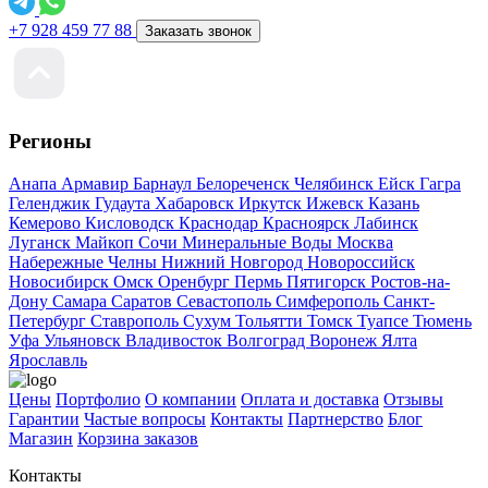
+7 928 459 77 88
Заказать звонок
Регионы
Анапа
Армавир
Барнаул
Белореченск
Челябинск
Ейск
Гагра
Геленджик
Гудаута
Хабаровск
Иркутск
Ижевск
Казань
Кемерово
Кисловодск
Краснодар
Красноярск
Лабинск
Луганск
Майкоп
Сочи
Минеральные Воды
Москва
Набережные Челны
Нижний Новгород
Новороссийск
Новосибирск
Омск
Оренбург
Пермь
Пятигорск
Ростов-на-
Дону
Самара
Саратов
Севастополь
Симферополь
Санкт-
Петербург
Ставрополь
Сухум
Тольятти
Томск
Туапсе
Тюмень
Уфа
Ульяновск
Владивосток
Волгоград
Воронеж
Ялта
Ярославль
Цены
Портфолио
О компании
Оплата и доставка
Отзывы
Гарантии
Частые вопросы
Контакты
Партнерство
Блог
Магазин
Корзина заказов
Контакты