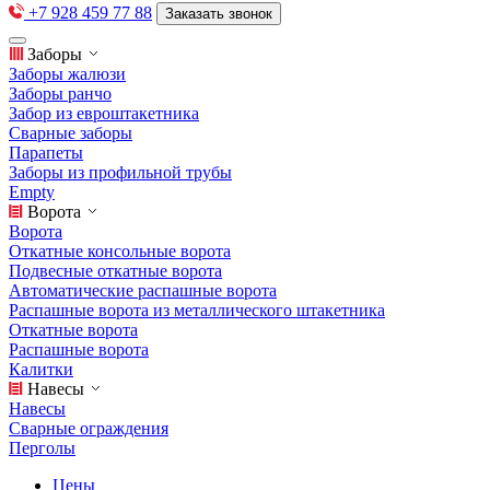
+7 928 459 77 88
Заказать звонок
Заборы
Заборы жалюзи
Заборы ранчо
Забор из евроштакетника
Сварные заборы
Парапеты
Заборы из профильной трубы
Empty
Ворота
Ворота
Откатные консольные ворота
Подвесные откатные ворота
Автоматические распашные ворота
Распашные ворота из металлического штакетника
Откатные ворота
Распашные ворота
Калитки
Навесы
Навесы
Сварные ограждения
Перголы
Цены