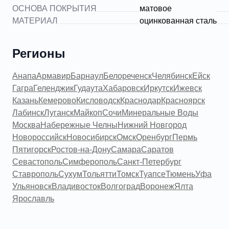
ОСНОВА ПОКРЫТИЯ
матовое
МАТЕРИАЛ
оцинкованная сталь
Регионы
Анапа
Армавир
Барнаул
Белореченск
Челябинск
Ейск
Гагра
Геленджик
Гудаута
Хабаровск
Иркутск
Ижевск
Казань
Кемерово
Кисловодск
Краснодар
Красноярск
Лабинск
Луганск
Майкоп
Сочи
Минеральные Воды
Москва
Набережные Челны
Нижний Новгород
Новороссийск
Новосибирск
Омск
Оренбург
Пермь
Пятигорск
Ростов-на-Дону
Самара
Саратов
Севастополь
Симферополь
Санкт-Петербург
Ставрополь
Сухум
Тольятти
Томск
Туапсе
Тюмень
Уфа
Ульяновск
Владивосток
Волгоград
Воронеж
Ялта
Ярославль