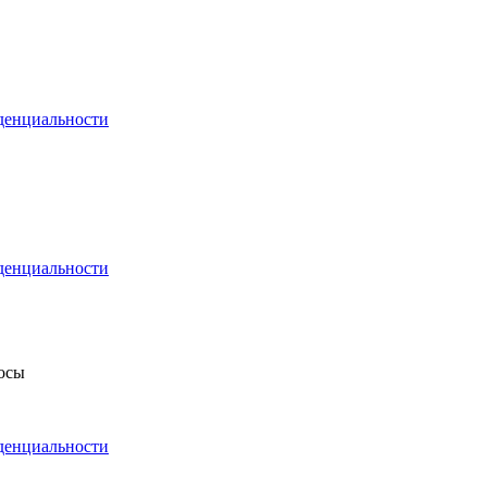
денциальности
денциальности
росы
денциальности