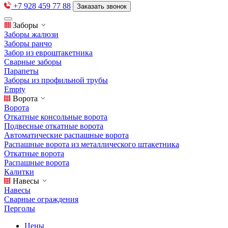
+7 928 459 77 88
Заказать звонок
Заборы
Заборы жалюзи
Заборы ранчо
Забор из евроштакетника
Сварные заборы
Парапеты
Заборы из профильной трубы
Empty
Ворота
Ворота
Откатные консольные ворота
Подвесные откатные ворота
Автоматические распашные ворота
Распашные ворота из металлического штакетника
Откатные ворота
Распашные ворота
Калитки
Навесы
Навесы
Сварные ограждения
Перголы
Цены