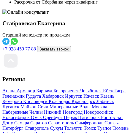
Рассрочка от Сбербанка через эквайринг
Стабровская Екатерина
Старший менеджер по продажам
+7 928 459 77 88
Заказать звонок
Регионы
Анапа
Армавир
Барнаул
Белореченск
Челябинск
Ейск
Гагра
Геленджик
Гудаута
Хабаровск
Иркутск
Ижевск
Казань
Кемерово
Кисловодск
Краснодар
Красноярск
Лабинск
Луганск
Майкоп
Сочи
Минеральные Воды
Москва
Набережные Челны
Нижний Новгород
Новороссийск
Новосибирск
Омск
Оренбург
Пермь
Пятигорск
Ростов-на-
Дону
Самара
Саратов
Севастополь
Симферополь
Санкт-
Петербург
Ставрополь
Сухум
Тольятти
Томск
Туапсе
Тюмень