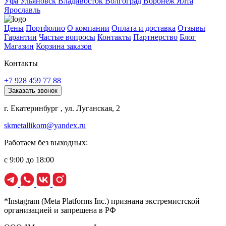
Уфа
Ульяновск
Владивосток
Волгоград
Воронеж
Ялта
Ярославль
Цены
Портфолио
О компании
Оплата и доставка
Отзывы
Гарантии
Частые вопросы
Контакты
Партнерство
Блог
Магазин
Корзина заказов
Контакты
+7 928 459 77 88
Заказать звонок
г. Екатеринбург , ул. Луганская, 2
skmetallikom@yandex.ru
Работаем без выходных:
с 9:00 до 18:00
*Instagram (Meta Platforms Inc.) признана экстремистской
организацией и запрещена в РФ