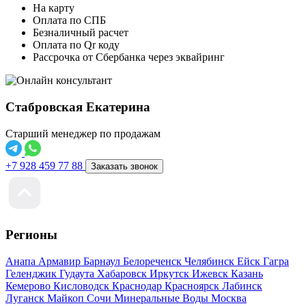
На карту
Оплата по СПБ
Безналичный расчет
Оплата по Qr коду
Рассрочка от Сбербанка через эквайринг
Стабровская Екатерина
Старший менеджер по продажам
+7 928 459 77 88
Заказать звонок
Регионы
Анапа
Армавир
Барнаул
Белореченск
Челябинск
Ейск
Гагра
Геленджик
Гудаута
Хабаровск
Иркутск
Ижевск
Казань
Кемерово
Кисловодск
Краснодар
Красноярск
Лабинск
Луганск
Майкоп
Сочи
Минеральные Воды
Москва