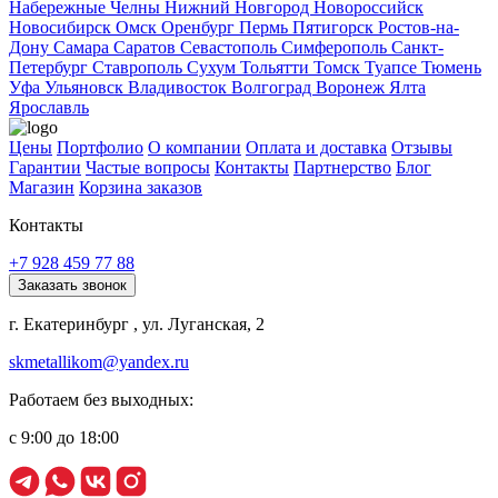
Набережные Челны
Нижний Новгород
Новороссийск
Новосибирск
Омск
Оренбург
Пермь
Пятигорск
Ростов-на-
Дону
Самара
Саратов
Севастополь
Симферополь
Санкт-
Петербург
Ставрополь
Сухум
Тольятти
Томск
Туапсе
Тюмень
Уфа
Ульяновск
Владивосток
Волгоград
Воронеж
Ялта
Ярославль
Цены
Портфолио
О компании
Оплата и доставка
Отзывы
Гарантии
Частые вопросы
Контакты
Партнерство
Блог
Магазин
Корзина заказов
Контакты
+7 928 459 77 88
Заказать звонок
г. Екатеринбург , ул. Луганская, 2
skmetallikom@yandex.ru
Работаем без выходных:
с 9:00 до 18:00