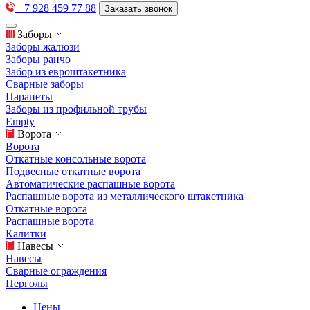
+7 928 459 77 88
Заказать звонок
Заборы
Заборы жалюзи
Заборы ранчо
Забор из евроштакетника
Сварные заборы
Парапеты
Заборы из профильной трубы
Empty
Ворота
Ворота
Откатные консольные ворота
Подвесные откатные ворота
Автоматические распашные ворота
Распашные ворота из металлического штакетника
Откатные ворота
Распашные ворота
Калитки
Навесы
Навесы
Сварные ограждения
Перголы
Цены