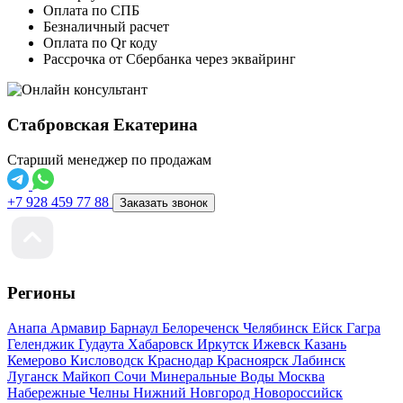
Оплата по СПБ
Безналичный расчет
Оплата по Qr коду
Рассрочка от Сбербанка через эквайринг
Стабровская Екатерина
Старший менеджер по продажам
+7 928 459 77 88
Заказать звонок
Регионы
Анапа
Армавир
Барнаул
Белореченск
Челябинск
Ейск
Гагра
Геленджик
Гудаута
Хабаровск
Иркутск
Ижевск
Казань
Кемерово
Кисловодск
Краснодар
Красноярск
Лабинск
Луганск
Майкоп
Сочи
Минеральные Воды
Москва
Набережные Челны
Нижний Новгород
Новороссийск