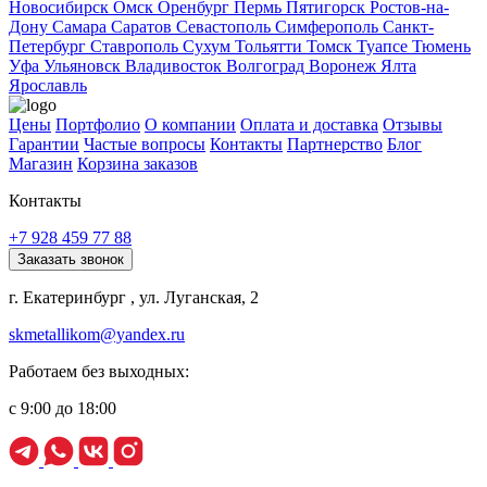
Новосибирск
Омск
Оренбург
Пермь
Пятигорск
Ростов-на-
Дону
Самара
Саратов
Севастополь
Симферополь
Санкт-
Петербург
Ставрополь
Сухум
Тольятти
Томск
Туапсе
Тюмень
Уфа
Ульяновск
Владивосток
Волгоград
Воронеж
Ялта
Ярославль
Цены
Портфолио
О компании
Оплата и доставка
Отзывы
Гарантии
Частые вопросы
Контакты
Партнерство
Блог
Магазин
Корзина заказов
Контакты
+7 928 459 77 88
Заказать звонок
г. Екатеринбург , ул. Луганская, 2
skmetallikom@yandex.ru
Работаем без выходных:
с 9:00 до 18:00