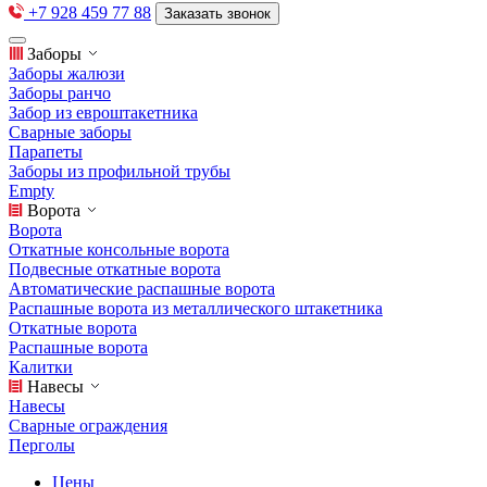
+7 928 459 77 88
Заказать звонок
Заборы
Заборы жалюзи
Заборы ранчо
Забор из евроштакетника
Сварные заборы
Парапеты
Заборы из профильной трубы
Empty
Ворота
Ворота
Откатные консольные ворота
Подвесные откатные ворота
Автоматические распашные ворота
Распашные ворота из металлического штакетника
Откатные ворота
Распашные ворота
Калитки
Навесы
Навесы
Сварные ограждения
Перголы
Цены