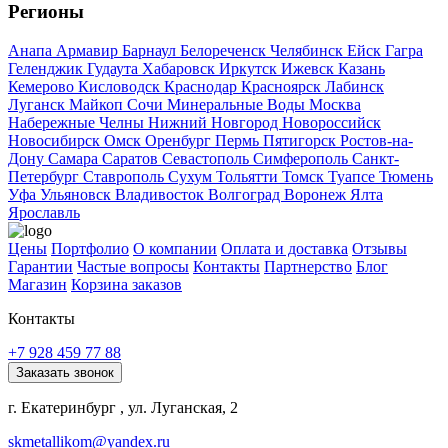
Регионы
Анапа
Армавир
Барнаул
Белореченск
Челябинск
Ейск
Гагра
Геленджик
Гудаута
Хабаровск
Иркутск
Ижевск
Казань
Кемерово
Кисловодск
Краснодар
Красноярск
Лабинск
Луганск
Майкоп
Сочи
Минеральные Воды
Москва
Набережные Челны
Нижний Новгород
Новороссийск
Новосибирск
Омск
Оренбург
Пермь
Пятигорск
Ростов-на-
Дону
Самара
Саратов
Севастополь
Симферополь
Санкт-
Петербург
Ставрополь
Сухум
Тольятти
Томск
Туапсе
Тюмень
Уфа
Ульяновск
Владивосток
Волгоград
Воронеж
Ялта
Ярославль
Цены
Портфолио
О компании
Оплата и доставка
Отзывы
Гарантии
Частые вопросы
Контакты
Партнерство
Блог
Магазин
Корзина заказов
Контакты
+7 928 459 77 88
Заказать звонок
г. Екатеринбург , ул. Луганская, 2
skmetallikom@yandex.ru