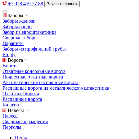
+7 928 459 77 88
Заказать звонок
Заборы
Заборы жалюзи
Заборы ранчо
Забор из евроштакетника
Сварные заборы
Парапеты
Заборы из профильной трубы
Empty
Ворота
Ворота
Откатные консольные ворота
Подвесные откатные ворота
Автоматические распашные ворота
Распашные ворота из металлического штакетника
Откатные ворота
Распашные ворота
Калитки
Навесы
Навесы
Сварные ограждения
Перголы
Цены