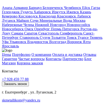
Анапа
Армавир
Барнаул
Белореченск
Челябинск
Ейск
Гагра
Геленджик
Гудаута
Хабаровск
Иркутск
Ижевск
Казань
Кемерово
Кисловодск
Краснодар
Красноярск
Лабинск
Луганск
Майкоп
Сочи
Минеральные Воды
Москва
Набережные Челны
Нижний Новгород
Новороссийск
Новосибирск
Омск
Оренбург
Пермь
Пятигорск
Ростов-на-
Дону
Самара
Саратов
Севастополь
Симферополь
Санкт-
Петербург
Ставрополь
Сухум
Тольятти
Томск
Туапсе
Тюмень
Уфа
Ульяновск
Владивосток
Волгоград
Воронеж
Ялта
Ярославль
Цены
Портфолио
О компании
Оплата и доставка
Отзывы
Гарантии
Частые вопросы
Контакты
Партнерство
Блог
Магазин
Корзина заказов
Контакты
+7 928 459 77 88
Заказать звонок
г. Екатеринбург , ул. Луганская, 2
skmetallikom@yandex.ru