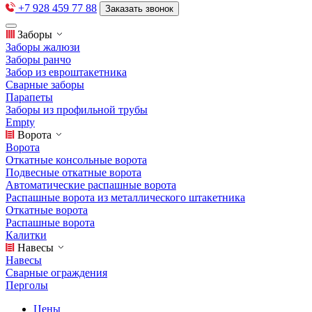
+7 928 459 77 88
Заказать звонок
Заборы
Заборы жалюзи
Заборы ранчо
Забор из евроштакетника
Сварные заборы
Парапеты
Заборы из профильной трубы
Empty
Ворота
Ворота
Откатные консольные ворота
Подвесные откатные ворота
Автоматические распашные ворота
Распашные ворота из металлического штакетника
Откатные ворота
Распашные ворота
Калитки
Навесы
Навесы
Сварные ограждения
Перголы
Цены