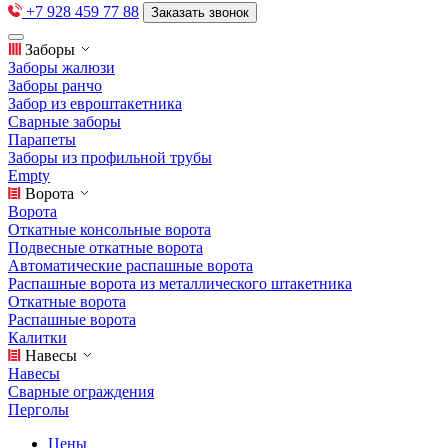
+7 928 459 77 88
Заказать звонок
Заборы
Заборы жалюзи
Заборы ранчо
Забор из евроштакетника
Сварные заборы
Парапеты
Заборы из профильной трубы
Empty
Ворота
Ворота
Откатные консольные ворота
Подвесные откатные ворота
Автоматические распашные ворота
Распашные ворота из металлического штакетника
Откатные ворота
Распашные ворота
Калитки
Навесы
Навесы
Сварные ограждения
Перголы
Цены