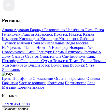
Регионы
Анапа
Армавир
Барнаул
Белореченск
Челябинск
Ейск
Гагра
Геленджик
Гудаута
Хабаровск
Иркутск
Ижевск
Казань
Кемерово
Кисловодск
Краснодар
Красноярск
Лабинск
Луганск
Майкоп
Сочи
Минеральные Воды
Москва
Набережные Челны
Нижний Новгород
Новороссийск
Новосибирск
Омск
Оренбург
Пермь
Пятигорск
Ростов-на-
Дону
Самара
Саратов
Севастополь
Симферополь
Санкт-
Петербург
Ставрополь
Сухум
Тольятти
Томск
Туапсе
Тюмень
Уфа
Ульяновск
Владивосток
Волгоград
Воронеж
Ялта
Ярославль
Цены
Портфолио
О компании
Оплата и доставка
Отзывы
Гарантии
Частые вопросы
Контакты
Партнерство
Блог
Магазин
Корзина заказов
Контакты
+7 928 459 77 88
Заказать звонок