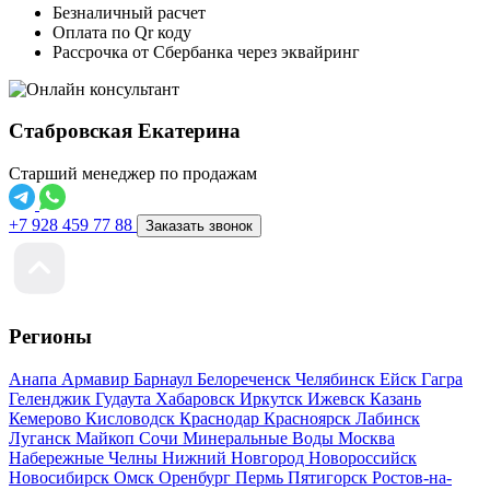
Безналичный расчет
Оплата по Qr коду
Рассрочка от Сбербанка через эквайринг
Стабровская Екатерина
Старший менеджер по продажам
+7 928 459 77 88
Заказать звонок
Регионы
Анапа
Армавир
Барнаул
Белореченск
Челябинск
Ейск
Гагра
Геленджик
Гудаута
Хабаровск
Иркутск
Ижевск
Казань
Кемерово
Кисловодск
Краснодар
Красноярск
Лабинск
Луганск
Майкоп
Сочи
Минеральные Воды
Москва
Набережные Челны
Нижний Новгород
Новороссийск
Новосибирск
Омск
Оренбург
Пермь
Пятигорск
Ростов-на-