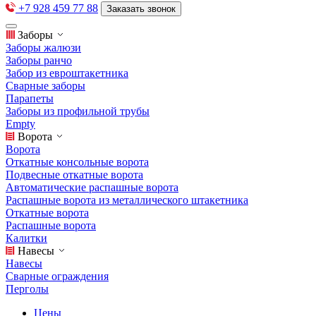
+7 928 459 77 88
Заказать звонок
Заборы
Заборы жалюзи
Заборы ранчо
Забор из евроштакетника
Сварные заборы
Парапеты
Заборы из профильной трубы
Empty
Ворота
Ворота
Откатные консольные ворота
Подвесные откатные ворота
Автоматические распашные ворота
Распашные ворота из металлического штакетника
Откатные ворота
Распашные ворота
Калитки
Навесы
Навесы
Сварные ограждения
Перголы
Цены