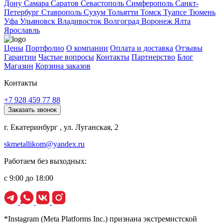
Дону
Самара
Саратов
Севастополь
Симферополь
Санкт-
Петербург
Ставрополь
Сухум
Тольятти
Томск
Туапсе
Тюмень
Уфа
Ульяновск
Владивосток
Волгоград
Воронеж
Ялта
Ярославль
Цены
Портфолио
О компании
Оплата и доставка
Отзывы
Гарантии
Частые вопросы
Контакты
Партнерство
Блог
Магазин
Корзина заказов
Контакты
+7 928 459 77 88
Заказать звонок
г. Екатеринбург , ул. Луганская, 2
skmetallikom@yandex.ru
Работаем без выходных:
с 9:00 до 18:00
*Instagram (Meta Platforms Inc.) признана экстремистской