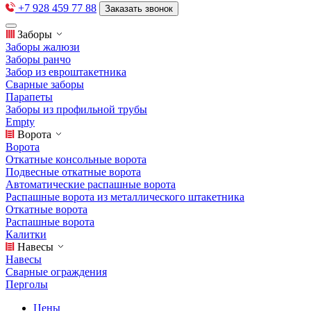
+7 928 459 77 88
Заказать звонок
Заборы
Заборы жалюзи
Заборы ранчо
Забор из евроштакетника
Сварные заборы
Парапеты
Заборы из профильной трубы
Empty
Ворота
Ворота
Откатные консольные ворота
Подвесные откатные ворота
Автоматические распашные ворота
Распашные ворота из металлического штакетника
Откатные ворота
Распашные ворота
Калитки
Навесы
Навесы
Сварные ограждения
Перголы
Цены