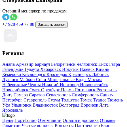
Старший менеджер по продажам
+7 928 459 77 88
Заказать звонок
Регионы
Анапа
Армавир
Барнаул
Белореченск
Челябинск
Ейск
Гагра
Геленджик
Гудаута
Хабаровск
Иркутск
Ижевск
Казань
Кемерово
Кисловодск
Краснодар
Красноярск
Лабинск
Луганск
Майкоп
Сочи
Минеральные Воды
Москва
Набережные Челны
Нижний Новгород
Новороссийск
Новосибирск
Омск
Оренбург
Пермь
Пятигорск
Ростов-на-
Дону
Самара
Саратов
Севастополь
Симферополь
Санкт-
Петербург
Ставрополь
Сухум
Тольятти
Томск
Туапсе
Тюмень
Уфа
Ульяновск
Владивосток
Волгоград
Воронеж
Ялта
Ярославль
Цены
Портфолио
О компании
Оплата и доставка
Отзывы
Гарантии
Частые вопросы
Контакты
Партнерство
Блог