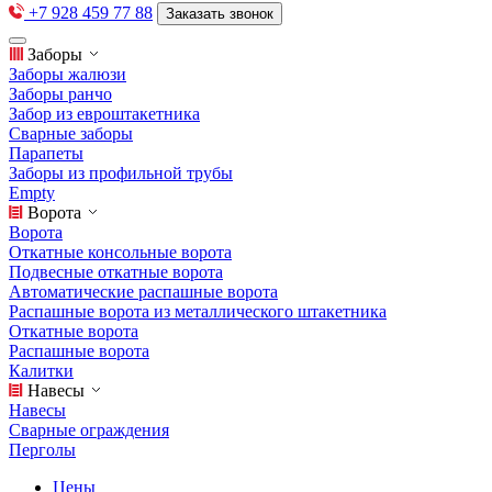
+7 928 459 77 88
Заказать звонок
Заборы
Заборы жалюзи
Заборы ранчо
Забор из евроштакетника
Сварные заборы
Парапеты
Заборы из профильной трубы
Empty
Ворота
Ворота
Откатные консольные ворота
Подвесные откатные ворота
Автоматические распашные ворота
Распашные ворота из металлического штакетника
Откатные ворота
Распашные ворота
Калитки
Навесы
Навесы
Сварные ограждения
Перголы
Цены