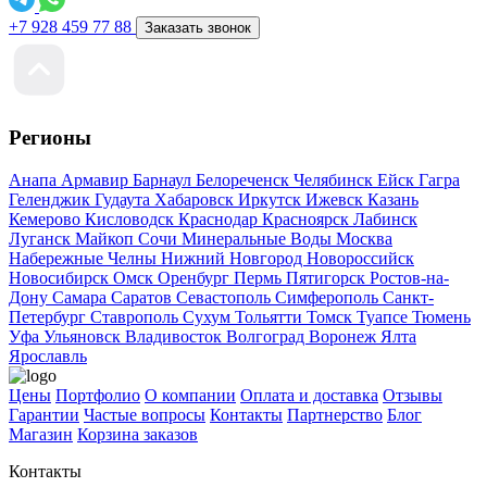
+7 928 459 77 88
Заказать звонок
Регионы
Анапа
Армавир
Барнаул
Белореченск
Челябинск
Ейск
Гагра
Геленджик
Гудаута
Хабаровск
Иркутск
Ижевск
Казань
Кемерово
Кисловодск
Краснодар
Красноярск
Лабинск
Луганск
Майкоп
Сочи
Минеральные Воды
Москва
Набережные Челны
Нижний Новгород
Новороссийск
Новосибирск
Омск
Оренбург
Пермь
Пятигорск
Ростов-на-
Дону
Самара
Саратов
Севастополь
Симферополь
Санкт-
Петербург
Ставрополь
Сухум
Тольятти
Томск
Туапсе
Тюмень
Уфа
Ульяновск
Владивосток
Волгоград
Воронеж
Ялта
Ярославль
Цены
Портфолио
О компании
Оплата и доставка
Отзывы
Гарантии
Частые вопросы
Контакты
Партнерство
Блог
Магазин
Корзина заказов
Контакты