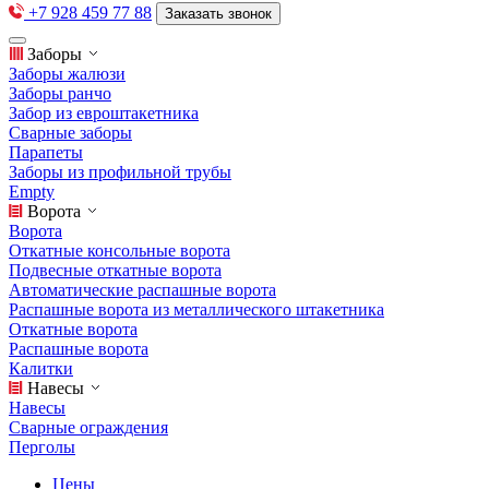
+7 928 459 77 88
Заказать звонок
Заборы
Заборы жалюзи
Заборы ранчо
Забор из евроштакетника
Сварные заборы
Парапеты
Заборы из профильной трубы
Empty
Ворота
Ворота
Откатные консольные ворота
Подвесные откатные ворота
Автоматические распашные ворота
Распашные ворота из металлического штакетника
Откатные ворота
Распашные ворота
Калитки
Навесы
Навесы
Сварные ограждения
Перголы
Цены