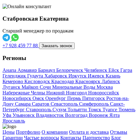
Стабровская Екатерина
Старший менеджер по продажам
+7 928 459 77 88
Заказать звонок
Регионы
Анапа
Армавир
Барнаул
Белореченск
Челябинск
Ейск
Гагра
Геленджик
Гудаута
Хабаровск
Иркутск
Ижевск
Казань
Кемерово
Кисловодск
Краснодар
Красноярск
Лабинск
Луганск
Майкоп
Сочи
Минеральные Воды
Москва
Набережные Челны
Нижний Новгород
Новороссийск
Новосибирск
Омск
Оренбург
Пермь
Пятигорск
Ростов-на-
Дону
Самара
Саратов
Севастополь
Симферополь
Санкт-
Петербург
Ставрополь
Сухум
Тольятти
Томск
Туапсе
Тюмень
Уфа
Ульяновск
Владивосток
Волгоград
Воронеж
Ялта
Ярославль
Цены
Портфолио
О компании
Оплата и доставка
Отзывы
Гарантии
Частые вопросы
Контакты
Партнерство
Блог