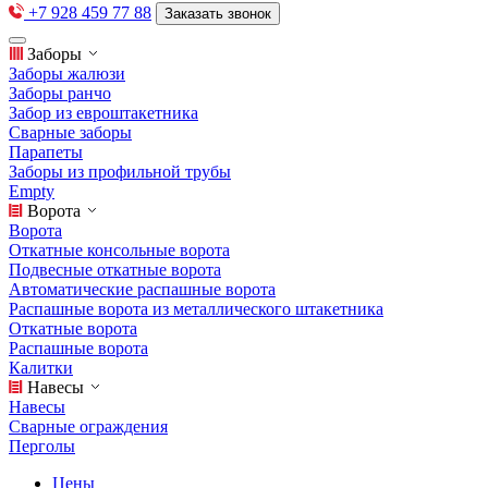
+7 928 459 77 88
Заказать звонок
Заборы
Заборы жалюзи
Заборы ранчо
Забор из евроштакетника
Сварные заборы
Парапеты
Заборы из профильной трубы
Empty
Ворота
Ворота
Откатные консольные ворота
Подвесные откатные ворота
Автоматические распашные ворота
Распашные ворота из металлического штакетника
Откатные ворота
Распашные ворота
Калитки
Навесы
Навесы
Сварные ограждения
Перголы
Цены