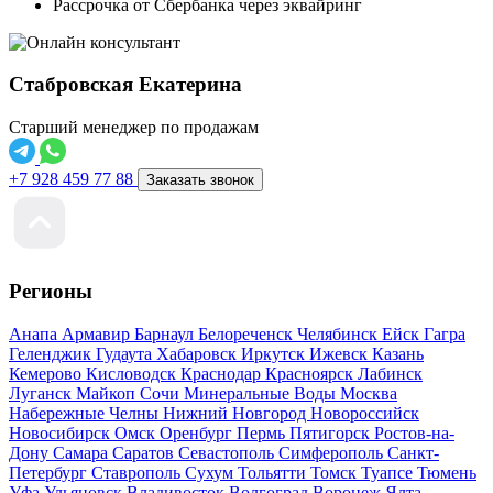
Рассрочка от Сбербанка через эквайринг
Стабровская Екатерина
Старший менеджер по продажам
+7 928 459 77 88
Заказать звонок
Регионы
Анапа
Армавир
Барнаул
Белореченск
Челябинск
Ейск
Гагра
Геленджик
Гудаута
Хабаровск
Иркутск
Ижевск
Казань
Кемерово
Кисловодск
Краснодар
Красноярск
Лабинск
Луганск
Майкоп
Сочи
Минеральные Воды
Москва
Набережные Челны
Нижний Новгород
Новороссийск
Новосибирск
Омск
Оренбург
Пермь
Пятигорск
Ростов-на-
Дону
Самара
Саратов
Севастополь
Симферополь
Санкт-
Петербург
Ставрополь
Сухум
Тольятти
Томск
Туапсе
Тюмень
Уфа
Ульяновск
Владивосток
Волгоград
Воронеж
Ялта