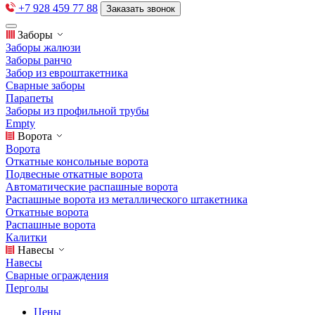
+7 928 459 77 88
Заказать звонок
Заборы
Заборы жалюзи
Заборы ранчо
Забор из евроштакетника
Сварные заборы
Парапеты
Заборы из профильной трубы
Empty
Ворота
Ворота
Откатные консольные ворота
Подвесные откатные ворота
Автоматические распашные ворота
Распашные ворота из металлического штакетника
Откатные ворота
Распашные ворота
Калитки
Навесы
Навесы
Сварные ограждения
Перголы
Цены