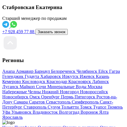
Стабровская Екатерина
Старший менеджер по продажам
+7 928 459 77 88
Заказать звонок
Регионы
Анапа
Армавир
Барнаул
Белореченск
Челябинск
Ейск
Гагра
Геленджик
Гудаута
Хабаровск
Иркутск
Ижевск
Казань
Кемерово
Кисловодск
Краснодар
Красноярск
Лабинск
Луганск
Майкоп
Сочи
Минеральные Воды
Москва
Набережные Челны
Нижний Новгород
Новороссийск
Новосибирск
Омск
Оренбург
Пермь
Пятигорск
Ростов-на-
Дону
Самара
Саратов
Севастополь
Симферополь
Санкт-
Петербург
Ставрополь
Сухум
Тольятти
Томск
Туапсе
Тюмень
Уфа
Ульяновск
Владивосток
Волгоград
Воронеж
Ялта
Ярославль