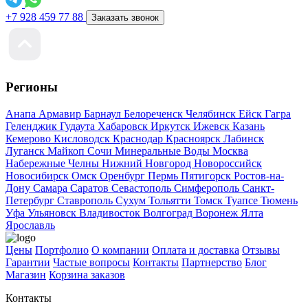
+7 928 459 77 88
Заказать звонок
Регионы
Анапа
Армавир
Барнаул
Белореченск
Челябинск
Ейск
Гагра
Геленджик
Гудаута
Хабаровск
Иркутск
Ижевск
Казань
Кемерово
Кисловодск
Краснодар
Красноярск
Лабинск
Луганск
Майкоп
Сочи
Минеральные Воды
Москва
Набережные Челны
Нижний Новгород
Новороссийск
Новосибирск
Омск
Оренбург
Пермь
Пятигорск
Ростов-на-
Дону
Самара
Саратов
Севастополь
Симферополь
Санкт-
Петербург
Ставрополь
Сухум
Тольятти
Томск
Туапсе
Тюмень
Уфа
Ульяновск
Владивосток
Волгоград
Воронеж
Ялта
Ярославль
Цены
Портфолио
О компании
Оплата и доставка
Отзывы
Гарантии
Частые вопросы
Контакты
Партнерство
Блог
Магазин
Корзина заказов
Контакты