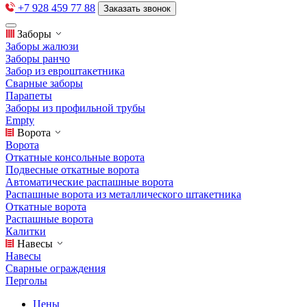
+7 928 459 77 88
Заказать звонок
Заборы
Заборы жалюзи
Заборы ранчо
Забор из евроштакетника
Сварные заборы
Парапеты
Заборы из профильной трубы
Empty
Ворота
Ворота
Откатные консольные ворота
Подвесные откатные ворота
Автоматические распашные ворота
Распашные ворота из металлического штакетника
Откатные ворота
Распашные ворота
Калитки
Навесы
Навесы
Сварные ограждения
Перголы
Цены