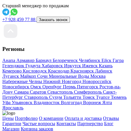
Старший менеджер по продажам
+7 928 459 77 88
Заказать звонок
Регионы
Анапа
Армавир
Барнаул
Белореченск
Челябинск
Ейск
Гагра
Геленджик
Гудаута
Хабаровск
Иркутск
Ижевск
Казань
Кемерово
Кисловодск
Краснодар
Красноярск
Лабинск
Луганск
Майкоп
Сочи
Минеральные Воды
Москва
Набережные Челны
Нижний Новгород
Новороссийск
Новосибирск
Омск
Оренбург
Пермь
Пятигорск
Ростов-на-
Дону
Самара
Саратов
Севастополь
Симферополь
Санкт-
Петербург
Ставрополь
Сухум
Тольятти
Томск
Туапсе
Тюмень
Уфа
Ульяновск
Владивосток
Волгоград
Воронеж
Ялта
Ярославль
Цены
Портфолио
О компании
Оплата и доставка
Отзывы
Гарантии
Частые вопросы
Контакты
Партнерство
Блог
Магазин
Корзина заказов