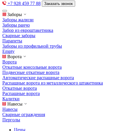
+7 928 459 77 88
Заказать звонок
Заборы
Заборы жалюзи
Заборы ранчо
Забор из евроштакетника
Сварные заборы
Парапеты
Заборы из профильной трубы
Empty
Ворота
Ворота
Откатные консольные ворота
Подвесные откатные ворота
Автоматические распашные ворота
Распашные ворота из металлического штакетника
Откатные ворота
Распашные ворота
Калитки
Навесы
Навесы
Сварные ограждения
Перголы
Цены