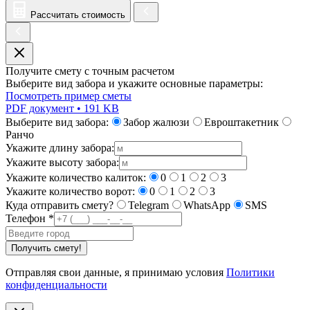
Рассчитать стоимость
Получите смету с точным расчетом
Выберите вид забора и укажите основные параметры:
Посмотреть пример сметы
PDF документ • 191 KB
Выберите вид забора:
Забор жалюзи
Евроштакетник
Ранчо
Укажите длину забора:
Укажите высоту забора:
Укажите количество калиток:
0
1
2
3
Укажите количество ворот:
0
1
2
3
Куда отправить смету?
Telegram
WhatsApp
SMS
Телефон
*
Получить смету!
Отправляя свои данные, я принимаю условия
Политики
конфиденциальности