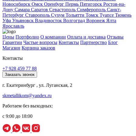
Новосибирск
Омск
Оренбург
Пермь
Пятигорск
Ростов-на-
Дону
Самара
Саратов
Севастополь
Симферополь
Санкт-
Петербург
Ставрополь
Сухум
Тольятти
Томск
Туапсе
Тюмень
Уфа
Ульяновск
Владивосток
Волгоград
Воронеж
Ялта
Ярославль
Цены
Портфолио
О компании
Оплата и доставка
Отзывы
Гарантии
Частые вопросы
Контакты
Партнерство
Блог
Магазин
Корзина заказов
Контакты
+7 928 459 77 88
Заказать звонок
г. Екатеринбург , ул. Луганская, 2
skmetallikom@yandex.ru
Работаем без выходных:
с 9:00 до 18:00