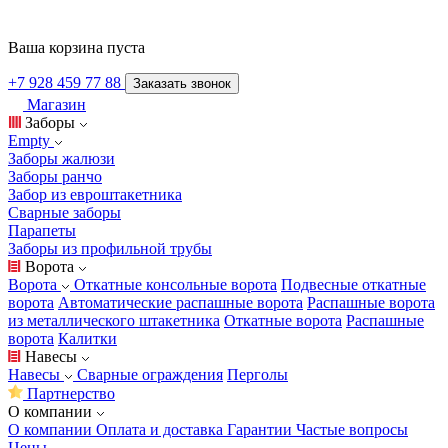
Ваша корзина пуста
+7 928 459 77 88
Заказать звонок
Магазин
Заборы
Empty
Заборы жалюзи
Заборы ранчо
Забор из евроштакетника
Сварные заборы
Парапеты
Заборы из профильной трубы
Ворота
Ворота
Откатные консольные ворота
Подвесные откатные
ворота
Автоматические распашные ворота
Распашные ворота
из металлического штакетника
Откатные ворота
Распашные
ворота
Калитки
Навесы
Навесы
Сварные ограждения
Перголы
Партнерство
О компании
О компании
Оплата и доставка
Гарантии
Частые вопросы
Цены