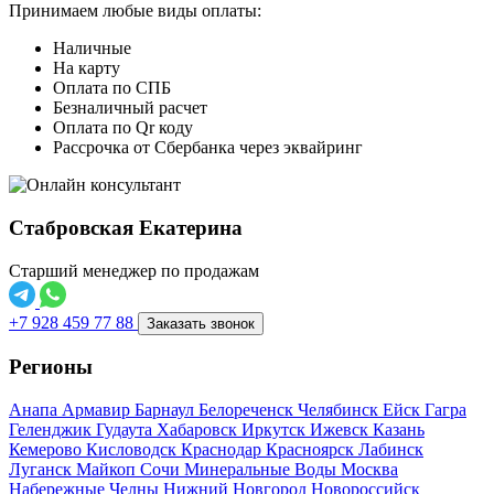
Принимаем любые виды оплаты:
Наличные
На карту
Оплата по СПБ
Безналичный расчет
Оплата по Qr коду
Рассрочка от Сбербанка через эквайринг
Стабровская Екатерина
Старший менеджер по продажам
+7 928 459 77 88
Заказать звонок
Регионы
Анапа
Армавир
Барнаул
Белореченск
Челябинск
Ейск
Гагра
Геленджик
Гудаута
Хабаровск
Иркутск
Ижевск
Казань
Кемерово
Кисловодск
Краснодар
Красноярск
Лабинск
Луганск
Майкоп
Сочи
Минеральные Воды
Москва
Набережные Челны
Нижний Новгород
Новороссийск