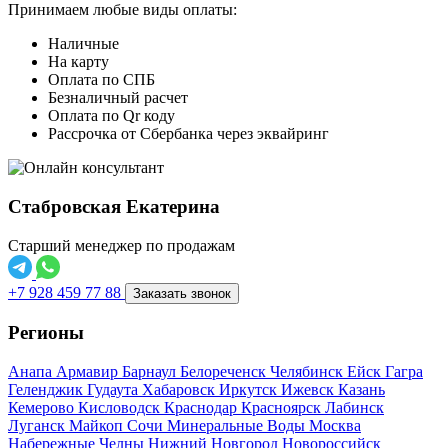
Принимаем любые виды оплаты:
Наличные
На карту
Оплата по СПБ
Безналичный расчет
Оплата по Qr коду
Рассрочка от Сбербанка через эквайринг
Стабровская Екатерина
Старший менеджер по продажам
+7 928 459 77 88
Заказать звонок
Регионы
Анапа
Армавир
Барнаул
Белореченск
Челябинск
Ейск
Гагра
Геленджик
Гудаута
Хабаровск
Иркутск
Ижевск
Казань
Кемерово
Кисловодск
Краснодар
Красноярск
Лабинск
Луганск
Майкоп
Сочи
Минеральные Воды
Москва
Набережные Челны
Нижний Новгород
Новороссийск