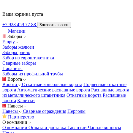
Ваша корзина пуста
+7 928 459 77 88
Заказать звонок
Магазин
Заборы
Empty
Заборы жалюзи
Заборы ранчо
Забор из евроштакетника
Сварные заборы
Парапеты
Заборы из профильной трубы
Ворота
Ворота
Откатные консольные ворота
Подвесные откатные
ворота
Автоматические распашные ворота
Распашные ворота
из металлического штакетника
Откатные ворота
Распашные
ворота
Калитки
Навесы
Навесы
Сварные ограждения
Перголы
Партнерство
О компании
О компании
Оплата и доставка
Гарантии
Частые вопросы
Цены