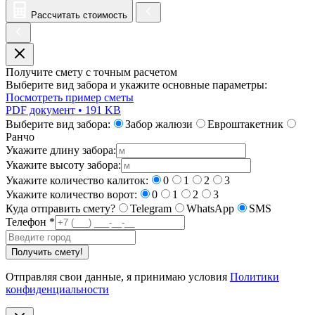
Рассчитать стоимость
Получите смету с точным расчетом
Выберите вид забора и укажите основные параметры:
Посмотреть пример сметы
PDF документ • 191 KB
Выберите вид забора:
Забор жалюзи
Евроштакетник
Ранчо
Укажите длину забора:
Укажите высоту забора:
Укажите количество калиток:
0
1
2
3
Укажите количество ворот:
0
1
2
3
Куда отправить смету?
Telegram
WhatsApp
SMS
Телефон
*
Получить смету!
Отправляя свои данные, я принимаю условия
Политики
конфиденциальности