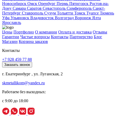
Новосибирск
Омск
Оренбург
Пермь
Пятигорск
Ростов-на-
Дону
Самара
Саратов
Севастополь
Симферополь
Санкт-
Петербург
Ставрополь
Сухум
Тольятти
Томск
Туапсе
Тюмень
Уфа
Ульяновск
Владивосток
Волгоград
Воронеж
Ялта
Ярославль
Цены
Портфолио
О компании
Оплата и доставка
Отзывы
Гарантии
Частые вопросы
Контакты
Партнерство
Блог
Магазин
Корзина заказов
Контакты
+7 928 459 77 88
Заказать звонок
г. Екатеринбург , ул. Луганская, 2
skmetallikom@yandex.ru
Работаем без выходных:
с 9:00 до 18:00