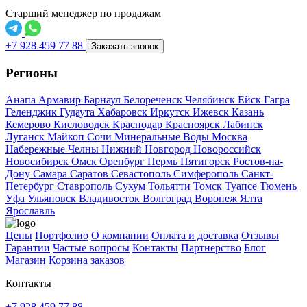
Старший менеджер по продажам
+7 928 459 77 88
Заказать звонок
Регионы
Анапа
Армавир
Барнаул
Белореченск
Челябинск
Ейск
Гагра
Геленджик
Гудаута
Хабаровск
Иркутск
Ижевск
Казань
Кемерово
Кисловодск
Краснодар
Красноярск
Лабинск
Луганск
Майкоп
Сочи
Минеральные Воды
Москва
Набережные Челны
Нижний Новгород
Новороссийск
Новосибирск
Омск
Оренбург
Пермь
Пятигорск
Ростов-на-
Дону
Самара
Саратов
Севастополь
Симферополь
Санкт-
Петербург
Ставрополь
Сухум
Тольятти
Томск
Туапсе
Тюмень
Уфа
Ульяновск
Владивосток
Волгоград
Воронеж
Ялта
Ярославль
Цены
Портфолио
О компании
Оплата и доставка
Отзывы
Гарантии
Частые вопросы
Контакты
Партнерство
Блог
Магазин
Корзина заказов
Контакты
+7 928 459 77 88