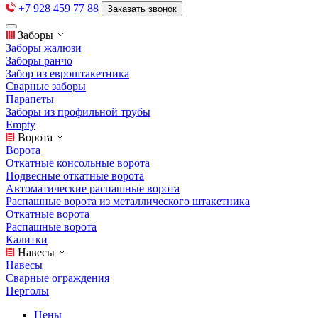
+7 928 459 77 88
Заказать звонок
Заборы
Заборы жалюзи
Заборы ранчо
Забор из евроштакетника
Сварные заборы
Парапеты
Заборы из профильной трубы
Empty
Ворота
Ворота
Откатные консольные ворота
Подвесные откатные ворота
Автоматические распашные ворота
Распашные ворота из металлического штакетника
Откатные ворота
Распашные ворота
Калитки
Навесы
Навесы
Сварные ограждения
Перголы
Цены