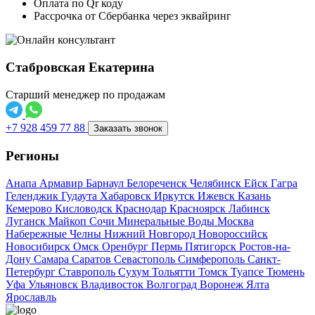
Оплата по Qr коду
Рассрочка от Сбербанка через эквайринг
Стабровская Екатерина
Старший менеджер по продажам
+7 928 459 77 88
Заказать звонок
Регионы
Анапа
Армавир
Барнаул
Белореченск
Челябинск
Ейск
Гагра
Геленджик
Гудаута
Хабаровск
Иркутск
Ижевск
Казань
Кемерово
Кисловодск
Краснодар
Красноярск
Лабинск
Луганск
Майкоп
Сочи
Минеральные Воды
Москва
Набережные Челны
Нижний Новгород
Новороссийск
Новосибирск
Омск
Оренбург
Пермь
Пятигорск
Ростов-на-
Дону
Самара
Саратов
Севастополь
Симферополь
Санкт-
Петербург
Ставрополь
Сухум
Тольятти
Томск
Туапсе
Тюмень
Уфа
Ульяновск
Владивосток
Волгоград
Воронеж
Ялта
Ярославль