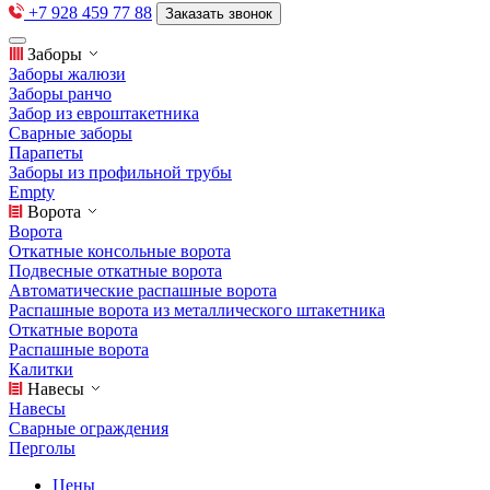
+7 928 459 77 88
Заказать звонок
Заборы
Заборы жалюзи
Заборы ранчо
Забор из евроштакетника
Сварные заборы
Парапеты
Заборы из профильной трубы
Empty
Ворота
Ворота
Откатные консольные ворота
Подвесные откатные ворота
Автоматические распашные ворота
Распашные ворота из металлического штакетника
Откатные ворота
Распашные ворота
Калитки
Навесы
Навесы
Сварные ограждения
Перголы
Цены