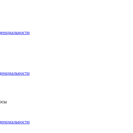
денциальности
денциальности
росы
денциальности