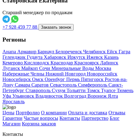
Стабровская Екатерина
Старший менеджер по продажам
+7 928 459 77 88
Заказать звонок
Регионы
Анапа
Армавир
Барнаул
Белореченск
Челябинск
Ейск
Гагра
Геленджик
Гудаута
Хабаровск
Иркутск
Ижевск
Казань
Кемерово
Кисловодск
Краснодар
Красноярск
Лабинск
Луганск
Майкоп
Сочи
Минеральные Воды
Москва
Набережные Челны
Нижний Новгород
Новороссийск
Новосибирск
Омск
Оренбург
Пермь
Пятигорск
Ростов-на-
Дону
Самара
Саратов
Севастополь
Симферополь
Санкт-
Петербург
Ставрополь
Сухум
Тольятти
Томск
Туапсе
Тюмень
Уфа
Ульяновск
Владивосток
Волгоград
Воронеж
Ялта
Ярославль
Цены
Портфолио
О компании
Оплата и доставка
Отзывы
Гарантии
Частые вопросы
Контакты
Партнерство
Блог
Магазин
Корзина заказов
Контакты