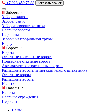
+7 928 459 77 88
Заказать звонок
Заборы
Заборы жалюзи
Заборы ранчо
Забор из евроштакетника
Сварные заборы
Парапеты
Заборы из профильной трубы
Empty
Ворота
Ворота
Откатные консольные ворота
Подвесные откатные ворота
Автоматические распашные ворота
Распашные ворота из металлического штакетника
Откатные ворота
Распашные ворота
Калитки
Навесы
Навесы
Сварные ограждения
Перголы
Цены