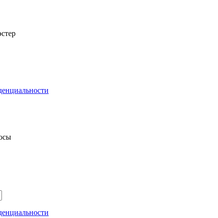
стер
денциальности
росы
денциальности