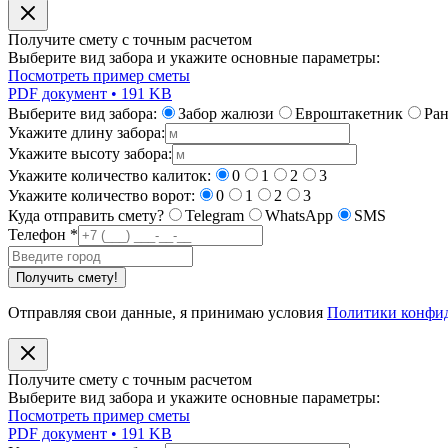
Получите смету с точным расчетом
Выберите вид забора и укажите основные параметры:
Посмотреть пример сметы
PDF документ • 191 KB
Выберите вид забора:
Забор жалюзи
Евроштакетник
Ра
Укажите длину забора:
Укажите высоту забора:
Укажите количество калиток:
0
1
2
3
Укажите количество ворот:
0
1
2
3
Куда отправить смету?
Telegram
WhatsApp
SMS
Телефон
*
Получить смету!
Отправляя свои данные, я принимаю условия
Политики конфи
Получите смету с точным расчетом
Выберите вид забора и укажите основные параметры:
Посмотреть пример сметы
PDF документ • 191 KB