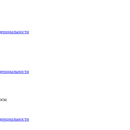
денциальности
денциальности
росы
денциальности