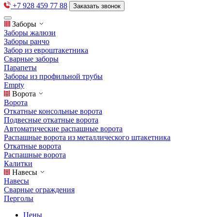
+7 928 459 77 88
Заказать звонок
Заборы
Заборы жалюзи
Заборы ранчо
Забор из евроштакетника
Сварные заборы
Парапеты
Заборы из профильной трубы
Empty
Ворота
Ворота
Откатные консольные ворота
Подвесные откатные ворота
Автоматические распашные ворота
Распашные ворота из металлического штакетника
Откатные ворота
Распашные ворота
Калитки
Навесы
Навесы
Сварные ограждения
Перголы
Цены