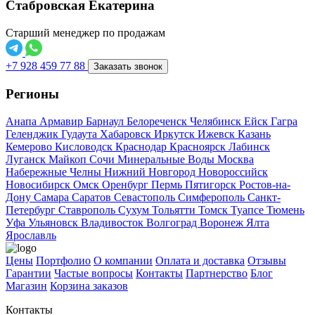
Стабровская Екатерина
Старший менеджер по продажам
+7 928 459 77 88
Заказать звонок
Регионы
Анапа
Армавир
Барнаул
Белореченск
Челябинск
Ейск
Гагра
Геленджик
Гудаута
Хабаровск
Иркутск
Ижевск
Казань
Кемерово
Кисловодск
Краснодар
Красноярск
Лабинск
Луганск
Майкоп
Сочи
Минеральные Воды
Москва
Набережные Челны
Нижний Новгород
Новороссийск
Новосибирск
Омск
Оренбург
Пермь
Пятигорск
Ростов-на-
Дону
Самара
Саратов
Севастополь
Симферополь
Санкт-
Петербург
Ставрополь
Сухум
Тольятти
Томск
Туапсе
Тюмень
Уфа
Ульяновск
Владивосток
Волгоград
Воронеж
Ялта
Ярославль
Цены
Портфолио
О компании
Оплата и доставка
Отзывы
Гарантии
Частые вопросы
Контакты
Партнерство
Блог
Магазин
Корзина заказов
Контакты