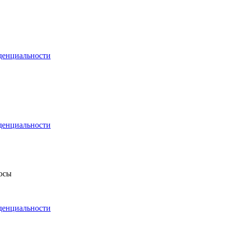
денциальности
денциальности
росы
денциальности