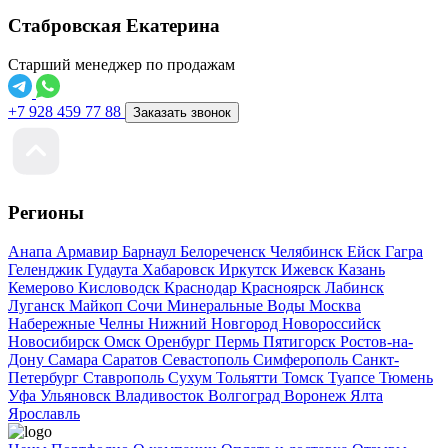
Стабровская Екатерина
Старший менеджер по продажам
+7 928 459 77 88
Заказать звонок
Регионы
Анапа
Армавир
Барнаул
Белореченск
Челябинск
Ейск
Гагра
Геленджик
Гудаута
Хабаровск
Иркутск
Ижевск
Казань
Кемерово
Кисловодск
Краснодар
Красноярск
Лабинск
Луганск
Майкоп
Сочи
Минеральные Воды
Москва
Набережные Челны
Нижний Новгород
Новороссийск
Новосибирск
Омск
Оренбург
Пермь
Пятигорск
Ростов-на-
Дону
Самара
Саратов
Севастополь
Симферополь
Санкт-
Петербург
Ставрополь
Сухум
Тольятти
Томск
Туапсе
Тюмень
Уфа
Ульяновск
Владивосток
Волгоград
Воронеж
Ялта
Ярославль