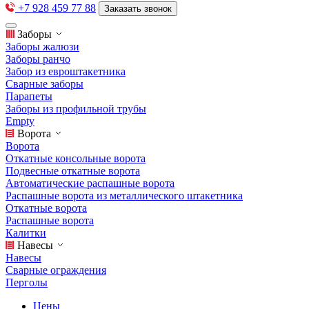
+7 928 459 77 88
Заказать звонок
Заборы
Заборы жалюзи
Заборы ранчо
Забор из евроштакетника
Сварные заборы
Парапеты
Заборы из профильной трубы
Empty
Ворота
Ворота
Откатные консольные ворота
Подвесные откатные ворота
Автоматические распашные ворота
Распашные ворота из металлического штакетника
Откатные ворота
Распашные ворота
Калитки
Навесы
Навесы
Сварные ограждения
Перголы
Цены