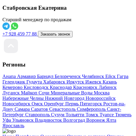
Стабровская Екатерина
Старший менеджер по продажам
+7 928 459 77 88
Заказать звонок
Регионы
Анапа
Армавир
Барнаул
Белореченск
Челябинск
Ейск
Гагра
Геленджик
Гудаута
Хабаровск
Иркутск
Ижевск
Казань
Кемерово
Кисловодск
Краснодар
Красноярск
Лабинск
Луганск
Майкоп
Сочи
Минеральные Воды
Москва
Набережные Челны
Нижний Новгород
Новороссийск
Новосибирск
Омск
Оренбург
Пермь
Пятигорск
Ростов-на-
Дону
Самара
Саратов
Севастополь
Симферополь
Санкт-
Петербург
Ставрополь
Сухум
Тольятти
Томск
Туапсе
Тюмень
Уфа
Ульяновск
Владивосток
Волгоград
Воронеж
Ялта
Ярославль