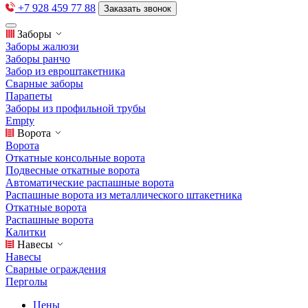
+7 928 459 77 88
Заказать звонок
Заборы
Заборы жалюзи
Заборы ранчо
Забор из евроштакетника
Сварные заборы
Парапеты
Заборы из профильной трубы
Empty
Ворота
Ворота
Откатные консольные ворота
Подвесные откатные ворота
Автоматические распашные ворота
Распашные ворота из металлического штакетника
Откатные ворота
Распашные ворота
Калитки
Навесы
Навесы
Сварные ограждения
Перголы
Цены