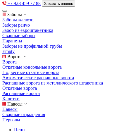
+7 928 459 77 88
Заказать звонок
Заборы
Заборы жалюзи
Заборы ранчо
Забор из евроштакетника
Сварные заборы
Парапеты
Заборы из профильной трубы
Empty
Ворота
Ворота
Откатные консольные ворота
Подвесные откатные ворота
Автоматические распашные ворота
Распашные ворота из металлического штакетника
Откатные ворота
Распашные ворота
Калитки
Навесы
Навесы
Сварные ограждения
Перголы
Цены