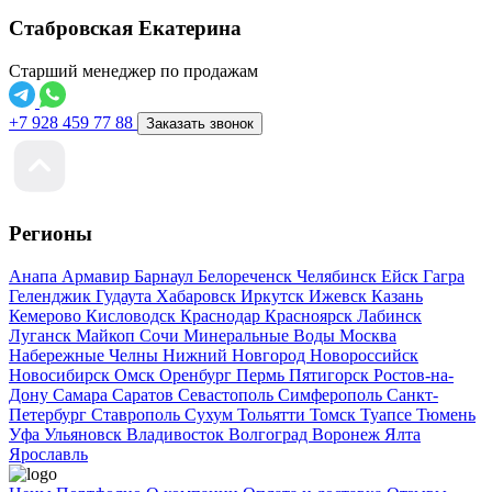
Стабровская Екатерина
Старший менеджер по продажам
+7 928 459 77 88
Заказать звонок
Регионы
Анапа
Армавир
Барнаул
Белореченск
Челябинск
Ейск
Гагра
Геленджик
Гудаута
Хабаровск
Иркутск
Ижевск
Казань
Кемерово
Кисловодск
Краснодар
Красноярск
Лабинск
Луганск
Майкоп
Сочи
Минеральные Воды
Москва
Набережные Челны
Нижний Новгород
Новороссийск
Новосибирск
Омск
Оренбург
Пермь
Пятигорск
Ростов-на-
Дону
Самара
Саратов
Севастополь
Симферополь
Санкт-
Петербург
Ставрополь
Сухум
Тольятти
Томск
Туапсе
Тюмень
Уфа
Ульяновск
Владивосток
Волгоград
Воронеж
Ялта
Ярославль