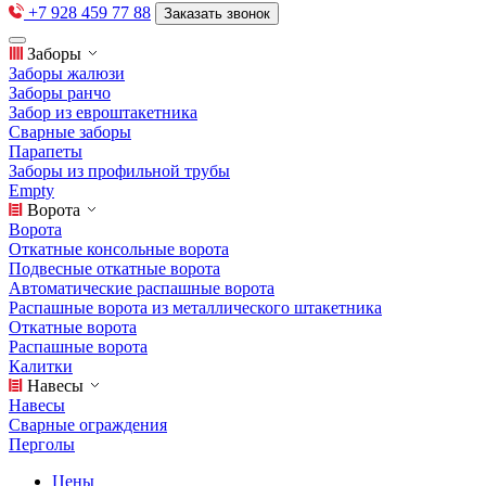
+7 928 459 77 88
Заказать звонок
Заборы
Заборы жалюзи
Заборы ранчо
Забор из евроштакетника
Сварные заборы
Парапеты
Заборы из профильной трубы
Empty
Ворота
Ворота
Откатные консольные ворота
Подвесные откатные ворота
Автоматические распашные ворота
Распашные ворота из металлического штакетника
Откатные ворота
Распашные ворота
Калитки
Навесы
Навесы
Сварные ограждения
Перголы
Цены