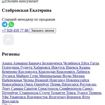
Стабровская Екатерина
Старший менеджер по продажам
+7 928 459 77 88
Заказать звонок
Регионы
Анапа
Армавир
Барнаул
Белореченск
Челябинск
Ейск
Гагра
Геленджик
Гудаута
Хабаровск
Иркутск
Ижевск
Казань
Кемерово
Кисловодск
Краснодар
Красноярск
Лабинск
Луганск
Майкоп
Сочи
Минеральные Воды
Москва
Набережные Челны
Нижний Новгород
Новороссийск
Новосибирск
Омск
Оренбург
Пермь
Пятигорск
Ростов-на-
Дону
Самара
Саратов
Севастополь
Симферополь
Санкт-
Петербург
Ставрополь
Сухум
Тольятти
Томск
Туапсе
Тюмень
Уфа
Ульяновск
Владивосток
Волгоград
Воронеж
Ялта
Ярославль