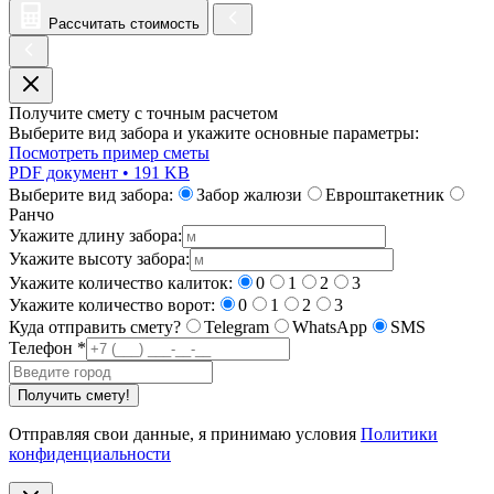
Рассчитать стоимость
Получите смету с точным расчетом
Выберите вид забора и укажите основные параметры:
Посмотреть пример сметы
PDF документ • 191 KB
Выберите вид забора:
Забор жалюзи
Евроштакетник
Ранчо
Укажите длину забора:
Укажите высоту забора:
Укажите количество калиток:
0
1
2
3
Укажите количество ворот:
0
1
2
3
Куда отправить смету?
Telegram
WhatsApp
SMS
Телефон
*
Получить смету!
Отправляя свои данные, я принимаю условия
Политики
конфиденциальности