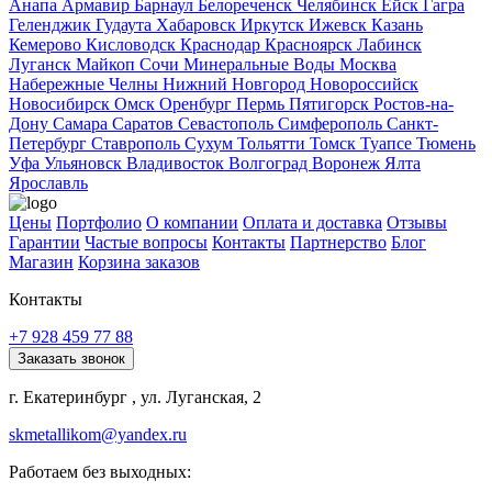
Анапа
Армавир
Барнаул
Белореченск
Челябинск
Ейск
Гагра
Геленджик
Гудаута
Хабаровск
Иркутск
Ижевск
Казань
Кемерово
Кисловодск
Краснодар
Красноярск
Лабинск
Луганск
Майкоп
Сочи
Минеральные Воды
Москва
Набережные Челны
Нижний Новгород
Новороссийск
Новосибирск
Омск
Оренбург
Пермь
Пятигорск
Ростов-на-
Дону
Самара
Саратов
Севастополь
Симферополь
Санкт-
Петербург
Ставрополь
Сухум
Тольятти
Томск
Туапсе
Тюмень
Уфа
Ульяновск
Владивосток
Волгоград
Воронеж
Ялта
Ярославль
Цены
Портфолио
О компании
Оплата и доставка
Отзывы
Гарантии
Частые вопросы
Контакты
Партнерство
Блог
Магазин
Корзина заказов
Контакты
+7 928 459 77 88
Заказать звонок
г. Екатеринбург , ул. Луганская, 2
skmetallikom@yandex.ru
Работаем без выходных: