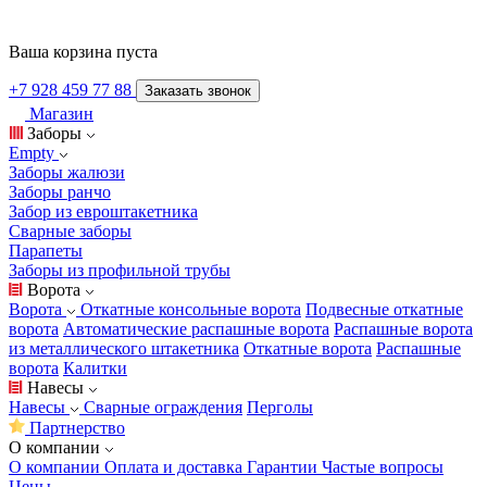
Ваша корзина пуста
+7 928 459 77 88
Заказать звонок
Магазин
Заборы
Empty
Заборы жалюзи
Заборы ранчо
Забор из евроштакетника
Сварные заборы
Парапеты
Заборы из профильной трубы
Ворота
Ворота
Откатные консольные ворота
Подвесные откатные
ворота
Автоматические распашные ворота
Распашные ворота
из металлического штакетника
Откатные ворота
Распашные
ворота
Калитки
Навесы
Навесы
Сварные ограждения
Перголы
Партнерство
О компании
О компании
Оплата и доставка
Гарантии
Частые вопросы
Цены